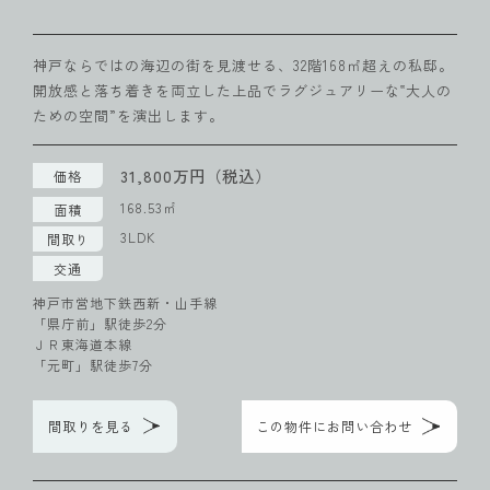
神戸ならではの海辺の街を見渡せる、32階168㎡超えの私邸。
開放感と落ち着きを両立した上品でラグジュアリーな‟大人の
ための空間”を演出します。
31,800万円（税込）
価格
168.53㎡
面積
3LDK
間取り
交通
神戸市営地下鉄西新・山手線
「県庁前」駅徒歩2分
ＪＲ東海道本線
「元町」駅徒歩7分
間取りを見る
この物件にお問い合わせ