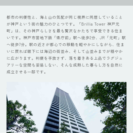
都市の利便性と、海と山の気配が同じ視界に同居していること
が神戸という街の魅力のひとつです。「Brillia Tower 神戸元
町」は、その神戸らしさを最も贅沢なかたちで享受できる住ま
いです。神戸市営地下鉄「県庁前」駅へ徒歩2分、JR「元町」駅
へ徒歩7分。駅の近さが都心での移動を軽やかにしながら、住ま
いに戻れば眼下には海辺の街並み、そして山並みまでが穏やか
に広がります。利便を手放さず、落ち着きある上品でラグジュ
アリーな空間も妥協しない、そんな成熟した暮らし方を自然に
成立させる一邸です。