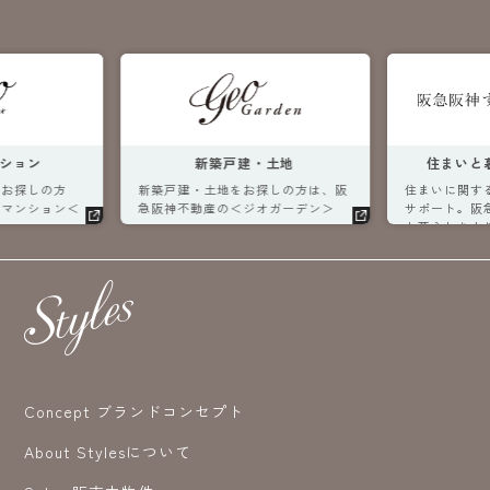
土地
住まいと暮らしの総合窓口
不動
探しの方は、阪
住まいに関するあらゆる情報をフル
不動産の購入
オガーデン＞
サポート。阪急阪神不動産が住まい
阪神の仲介＞
と暮らしをより良くするお手伝いを
取のご相談も
します。
Concept ブランドコンセプト
About Stylesについて