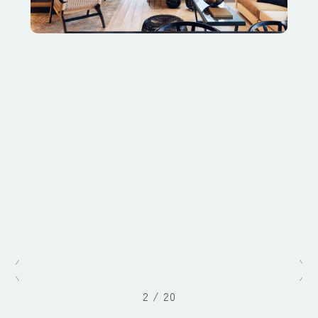
2
/
20