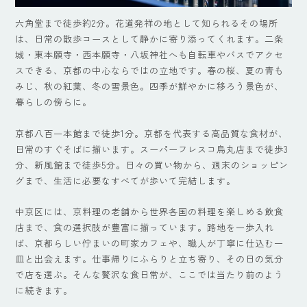
六角堂まで徒歩約2分。花道発祥の地として知られるその場所
は、日常の散歩コースとして静かに寄り添ってくれます。二条
城・東本願寺・西本願寺・八坂神社へも自転車やバスでアクセ
スできる、京都の中心ならではの立地です。春の桜、夏の青も
みじ、秋の紅葉、冬の雪景色。四季が鮮やかに移ろう景色が、
暮らしの傍らに。
京都八百一本館まで徒歩1分。京都を代表する高品質な食材が、
日常のすぐそばに揃います。スーパーフレスコ烏丸店まで徒歩3
分、新風館まで徒歩5分。日々の買い物から、週末のショッピン
グまで、生活に必要なすべてが歩いて完結します。
中京区には、京料理の老舗から世界各国の料理を楽しめる飲食
店まで、食の選択肢が豊富に揃っています。路地を一歩入れ
ば、京都らしい佇まいの町家カフェや、職人が丁寧に仕込む一
皿と出会えます。仕事帰りにふらりと立ち寄り、その日の気分
で店を選ぶ。そんな贅沢な食日常が、ここでは当たり前のよう
に続きます。