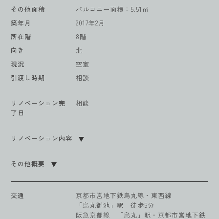
その他面積
バルコニー面積：5.51㎡
築年月
2017年2月
所在階
8階
向き
北
現況
空室
引渡し時期
相談
リノベーション完
相談
了日
リノベーション内容
その他概要
交通
京都市営地下鉄烏丸線・東西線
「烏丸御池」駅 徒歩5分
阪急京都線 「烏丸」駅・京都市営地下鉄