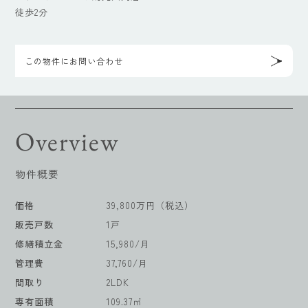
徒歩2分
この物件にお問い合わせ
Overview
物件概要
価格
39,800万円（税込）
販売戸数
1戸
修繕積立金
15,980/月
管理費
37,760/月
間取り
2LDK
専有面積
109.37㎡