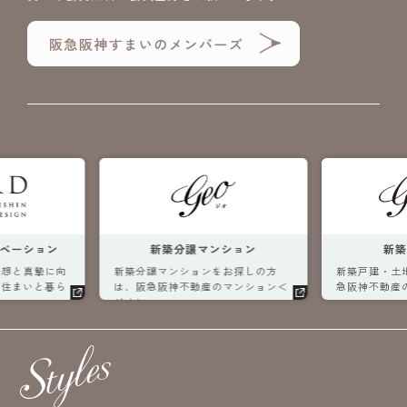
ンション
新築戸建・土地
住まいと
をお探しの方
新築戸建・土地をお探しの方は、阪
住まいに関す
のマンション＜
急阪神不動産の＜ジオガーデン＞
サポート。阪
へ。
と暮らしをよ
します。