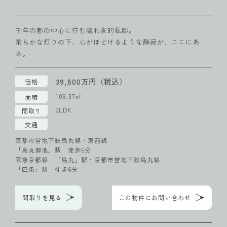
千年の都の中心に佇む隠れ家的私邸。
柔らかな灯りの下、心がほどけるような静寂が、ここにあ
る。
39,800万円（税込）
価格
109.37㎡
面積
2LDK
間取り
交通
京都市営地下鉄烏丸線・東西線
「烏丸御池」駅 徒歩5分
阪急京都線 「烏丸」駅・京都市営地下鉄烏丸線
「四条」駅 徒歩6分
間取りを見る
この物件にお問い合わせ