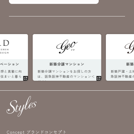
ベーション
新築分譲マンション
新
理想と真摯に向
新築分譲マンションをお探しの方
新築戸建・土
な住まいと暮ら
は、阪急阪神不動産のマンション＜
急阪神不動産
ジオ＞へ。
へ。
Concept ブランドコンセプト