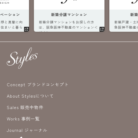
ベーション
新築分譲マンション
新
理想と真摯に向
新築分譲マンションをお探しの方
新築戸建・土
な住まいと暮ら
は、阪急阪神不動産のマンション＜
急阪神不動産
ジオ＞へ。
へ。
Concept ブランドコンセプト
About Stylesについて
Sales 販売中物件
Works 事例一覧
Journal ジャーナル