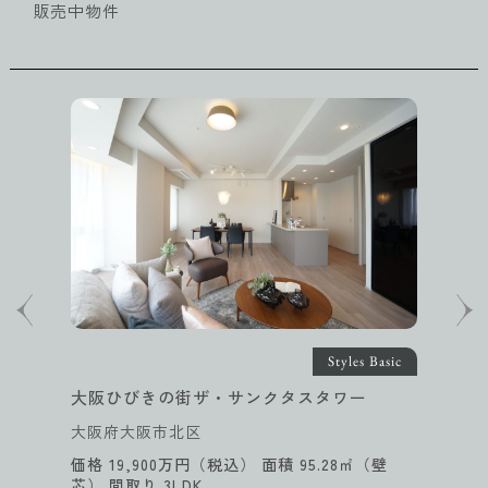
販売中物件
Styles Basic
街ザ・サンクタスタワー
パーク・コ
区
福岡県福岡市
万円（税込） 面積 95.28㎡（壁
価格 12,80
DK
芯） 間取り 2