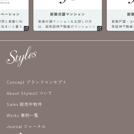
ベーション
新築分譲マンション
新
理想と真摯に向
新築分譲マンションをお探しの方
新築戸建・土
な住まいと暮ら
は、阪急阪神不動産のマンション＜
急阪神不動産
ジオ＞へ。
へ。
Concept ブランドコンセプト
About Stylesについて
Sales 販売中物件
Works 事例一覧
Journal ジャーナル