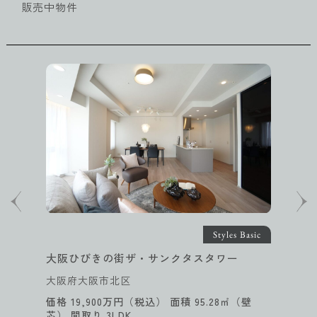
販売中物件
Styles Basic
クタスタワー
パーク・コート大濠
福岡県福岡市中央区
積 95.28㎡（壁
価格 12,800万円（税込） 
芯） 間取り 2LDK