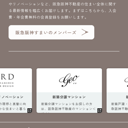
やリノベーションなど、阪急阪神不動産の住まい全体に関す
る最新情報を幅広くお届けします。まずはこちらから、入会
費・年会費無料の会員登録をお願いします。
ベーション
新築分譲マンション
新
理想と真摯に向
新築分譲マンションをお探しの方
新築戸建・土
な住まいと暮ら
は、阪急阪神不動産のマンション＜
急阪神不動産
ジオ＞へ。
へ。