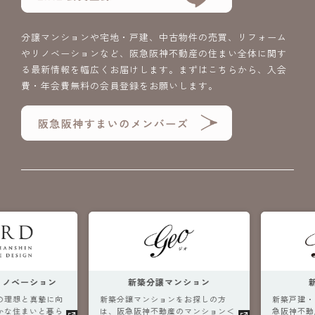
分譲マンションや宅地・戸建、中古物件の売買、リフォーム
やリノベーションなど、阪急阪神不動産の住まい全体に関す
る最新情報を幅広くお届けします。まずはこちらから、入会
費・年会費無料の会員登録をお願いします。
ノベーション
新築分譲マンション
新
理想と真摯に向
新築分譲マンションをお探しの方
新築戸建・土
な住まいと暮ら
は、阪急阪神不動産のマンション＜
急阪神不動産