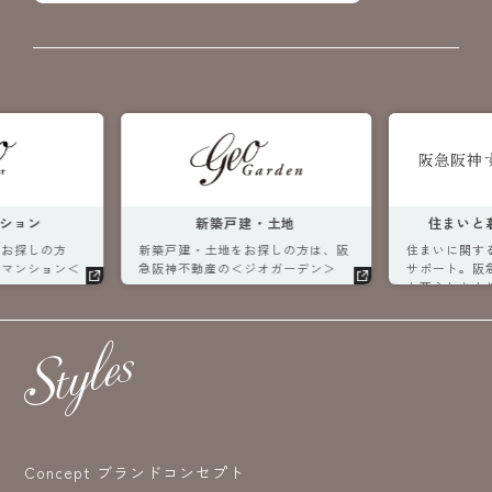
ン
新築戸建・土地
住まいと暮らし
しの方
新築戸建・土地をお探しの方は、阪
住まいに関するあら
ション＜
急阪神不動産の＜ジオガーデン＞
サポート。阪急阪神
へ。
と暮らしをより良く
します。
Concept ブランドコンセプト