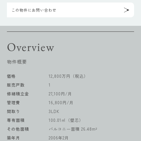
この物件にお問い合わせ
Overview
物件概要
価格
12,800万円（税込）
販売戸数
1
修繕積立金
27,100円/月
管理費
16,800円/月
間取り
3LDK
専有面積
100.01㎡（壁芯）
その他面積
バルコニー面積 26.48m²
築年月
2006年2月