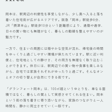
岡本は、駅周辺の利便性を享受しながら、少し奥へ入ると落ち
着いた住宅街が広がるエリアです。阪急「岡本」駅徒歩8分、
JR「摂津本山」駅徒歩10分という距離感により、通勤や通学、
日々の買い物にも無理がなく、暮らしの動線を整えやすいのが
魅力です。
一方で、住まいの周囲には穏やかな空気が流れ、帰宅後の時間
をゆっくりと過ごしやすい環境が保たれています。駅に近い利
便と、住宅地としての静けさ、その両方を無理なく取り込むこ
とができます。休日には、駅周辺での買い物や食事を楽しみな
がら、自宅では家族それぞれがゆったりと過ごす。そんなオン
とオフの切り替えが自然にできる街です。
「グランフォート岡本」は、100㎡超というゆとりを、単なる面
積ではなく、暮らしの質として実感させてくれる住まい。岡本
という街の落ち着きに寄り添いながら、家族のつながりと一人
時間を、静かに両立させていく一邸です。