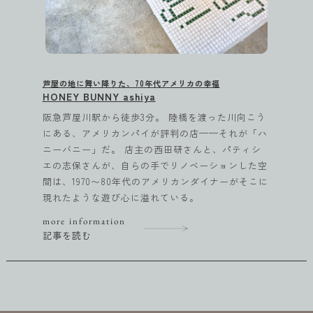
芦屋の地に舞い降りた、70年代アメリカの幸福
HONEY BUNNY ashiya
阪急芦屋川駅から徒歩3分。 陸橋を渡った川向こう
にある、アメリカンパイが評判の店——それが「ハ
ニーバニー」だ。 店主の西田研さんと、パティシ
エの志保さんが、自らの手でリノベーションした空
間は、1970〜80年代のアメリカンダイナーがそこに
現れたような遊び心に溢れている。
more information
記事を読む